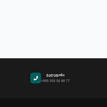
ᲢᲔᲚᲔᲤᲝᲜᲘ
+995 555 56 88 77