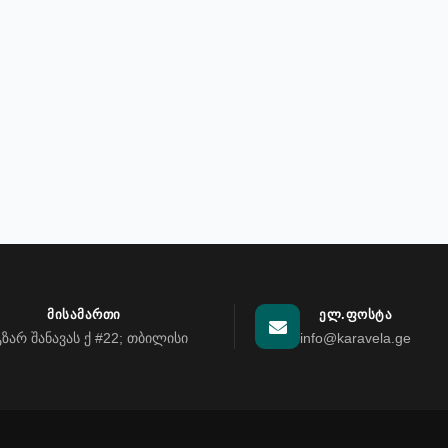
ᲛᲘᲡᲐᲛᲐᲠᲗᲘ
ᲔᲚ.ᲤᲝᲡᲢᲐ
გზარ შანავას ქ #22; თბილისი
info@karavela.ge